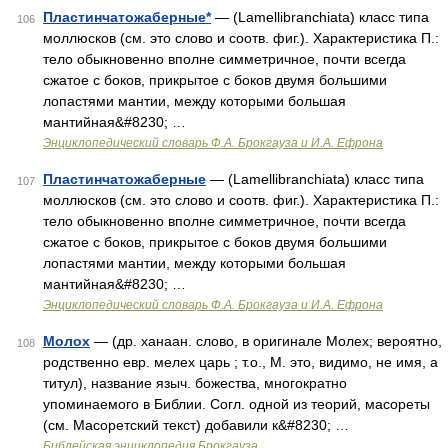
Пластинчатожаберные*
— (Lamellibranchiatа) класс типа
106
моллюсков (см. это слово и соотв. фиг.). Характеристика П.:
тело обыкновенно вполне симметричное, почти всегда
сжатое с боков, прикрытое с боков двумя большими
лопастями мантии, между которыми большая
мантийная&#8230; …
Энциклопедический словарь Ф.А. Брокгауза и И.А. Ефрона
Пластинчатожаберные
— (Lamellibranchiata) класс типа
107
моллюсков (см. это слово и соотв. фиг.). Характеристика П.:
тело обыкновенно вполне симметричное, почти всегда
сжатое с боков, прикрытое с боков двумя большими
лопастями мантии, между которыми большая
мантийная&#8230; …
Энциклопедический словарь Ф.А. Брокгауза и И.А. Ефрона
Молох
— (др. ханаан. слово, в оригинале Молех; вероятно,
108
родственно евр. мелех царь ; т.о., М. это, видимо, не имя, а
титул), название языч. божества, многократно
упоминаемого в Библии. Согл. одной из теорий, масореты
(см. Масоретский текст) добавили к&#8230; …
Библейская энциклопедия Брокгауза