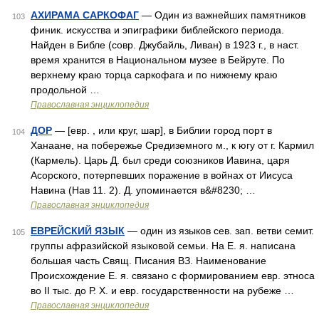
АХИРАМА САРКОФАГ
— Один из важнейших памятников
103
финик. искусства и эпиграфики библейского периода.
Найден в Библе (совр. Джубайль, Ливан) в 1923 г., в наст.
время хранится в Национальном музее в Бейруте. По
верхнему краю торца саркофага и по нижнему краю
продольной …
Православная энциклопедия
ДОР
— [евр. , или круг, шар], в Библии город порт в
104
Ханаане, на побережье Средиземного м., к югу от г. Кармил
(Кармель). Царь Д. был среди союзников Иавина, царя
Асорского, потерпевших поражение в войнах от Иисуса
Навина (Нав 11. 2). Д. упоминается в&#8230; …
Православная энциклопедия
ЕВРЕЙСКИЙ ЯЗЫК
— один из языков сев. зап. ветви семит.
105
группы афразийской языковой семьи. На Е. я. написана
большая часть Свящ. Писания ВЗ. Наименование
Происхождение Е. я. связано с формированием евр. этноса
во II тыс. до Р. Х. и евр. государственности на рубеже …
Православная энциклопедия