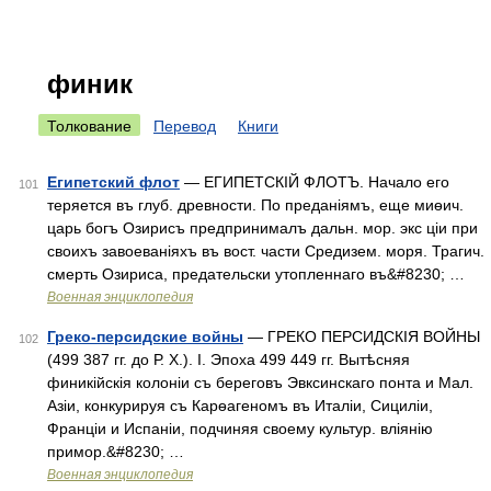
финик
Толкование
Перевод
Книги
Египетский флот
— ЕГИПЕТСКІЙ ФЛОТЪ. Начало его
101
теряется въ глуб. древности. По преданіямъ, еще миѳич.
царь богъ Озирисъ предпринималъ дальн. мор. экс ціи при
своихъ завоеваніяхъ въ вост. части Средизем. моря. Трагич.
смерть Озириса, предательски утопленнаго въ&#8230; …
Военная энциклопедия
Греко-персидские войны
— ГРЕКО ПЕРСИДСКІЯ ВОЙНЫ
102
(499 387 гг. до Р. Х.). I. Эпоха 499 449 гг. Вытѣсняя
финикійскія колоніи съ береговъ Эвксинскаго понта и Мал.
Азіи, конкурируя съ Карѳагеномъ въ Италіи, Сициліи,
Франціи и Испаніи, подчиняя своему культур. вліянію
примор.&#8230; …
Военная энциклопедия