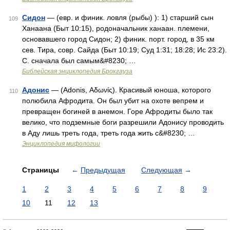
Сидон
— (евр. и финик. ловля (рыбы) ): 1) старший сын
109
Ханаана (Быт 10:15), родоначальник ханаан. племени,
основавшего город Сидон; 2) финик. порт. город, в 35 км
сев. Тира, совр. Сайда (Быт 10:19; Суд 1:31; 18:28; Ис 23:2).
С. сначала был самым&#8230; …
Библейская энциклопедия Брокгауза
Адонис
— (Adonis, Αδωνίς). Красивый юноша, которого
110
полюбила Афродита. Он был убит на охоте вепрем и
превращен богиней в анемон. Горе Афродиты было так
велико, что подземные боги разрешили Адонису проводить
в Аду лишь треть года, треть года жить с&#8230; …
Энциклопедия мифологии
Страницы
←
Предыдущая
Следующая
→
1
2
3
4
5
6
7
8
9
10
11
12
13