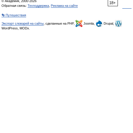
© Академик, 2000-2026
18+
Обратная связь:
Техподдержка
,
Реклама на сайте
👣 Путешествия
Экспорт словарей на сайты
, сделанные на PHP,
Joomla,
Drupal,
WordPress, MODx.